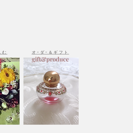
しむ
オｰダｰ＆ギフト
gift&produce
op