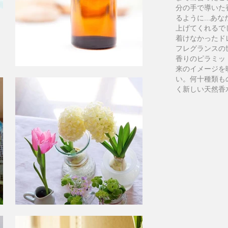
分の手で導いた
るように...あ
上げてくれるで
着けなかったド
フレグランスの
香りのピラミッ
来のイメージを映
い。何十種類も
く新しい天然香