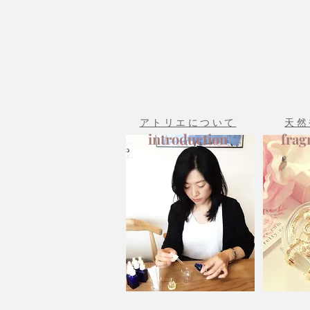
アトリエについて
天然
introduction
frag