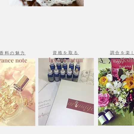
資格を取る
調合を楽
香料の魅力
lesson menu
worksh
rance note