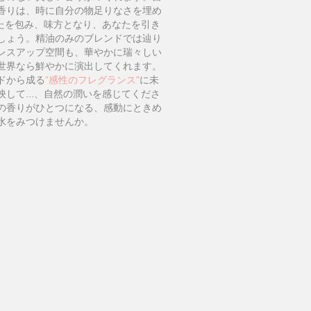
香りは、時に自分の物足りなさを埋め
なたを包み、味方となり、あなたを引き
しょう。精油のみのブレンドでは辿り
レスアップ空間も、華やかに瑞々しい
世界なら鮮やかに演出してくれます。
ドから成る
”感性のフレグランス”
に未
して...、自然の潤いを感じてくださ
の香りがひとつになる、感動にときめ
水をみつけませんか。