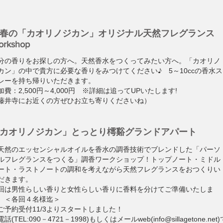
春の「カオリノジカン」オリジナル天然フレグランス
orkshop
分の香りをお探しの方へ。天然香水をつくってみたい方へ。
「カオリノ
カン」の中で貴方に必要な香りをみつけてください♪
5～10ccの香水ス
レーを持ち帰りいただきます。
加費：2,500円～4,000円 ※詳細は追ってUPいたします!
藤井寺にお近くの方ぜひお立ち寄りくださいね）
カオリノジカン」とっとり樗谿グランドアパート
天然のエッセンシャルオイルを香水の調香技術でブレンドした「パーソ
ルフレグランスをつくる」調香ワークショップ！トップノート・ミドル
ート・ラストノートの調和を考えながら天然フレグランスをおつくりい
だきます。
回は男性らしい香りと女性らしい香りに香料を分けてご準備いたしま
。＜各回４名様迄＞
ご予約受付11/3よりスタートしました！
電話(
TEL:090－4721－1998)もしくはメールweb(info@sillagetone.net)